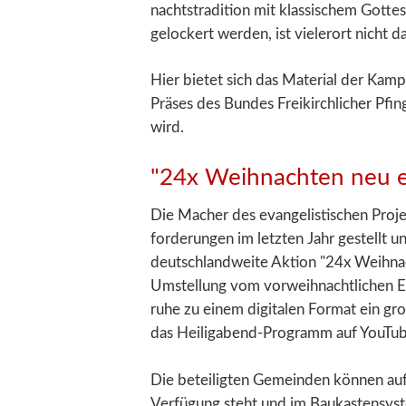
nachts­tradition mit klassischem Gott
gelockert werden, ist vieler­ort nicht
Hier bietet sich das Material der Kam
Präses des Bundes Frei­kirch­licher Pf
wird.
"24x Weihnachten neu e
Die Macher des evangel­istischen Proj
forderungen im letzten Jahr gestellt u
deutschland­weite Aktion "24x Weihnac
Um­stellung vom vor­weih­nachtlichen
ruhe zu einem digitalen Format ein gro
das Heiligabend-Programm auf YouTub
Die beteiligten Gemeinden können auf 
Verfügung steht und im Bau­kasten­sy