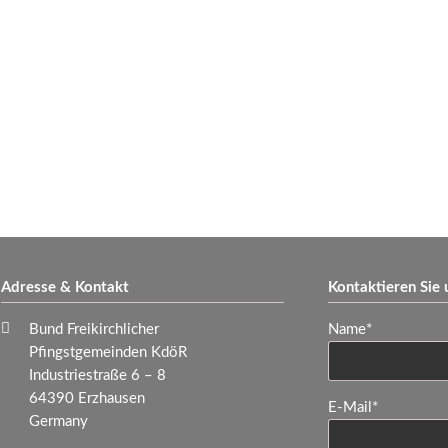
Adresse & Kontakt
Kontaktieren Sie 
Pflichtfeld
Bund Freikirchlicher
Name
*
Pfingstgemeinden KdöR
Industriestraße 6 – 8
64390 Erzhausen
Pflichtfeld
E-Mail
*
Germany