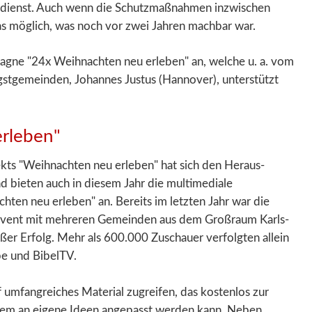
es­dienst. Auch wenn die Schutz­maß­nahmen inzwischen
 das möglich, was noch vor zwei Jahren machbar war.
­pagne "24x Weihnachten neu erleben" an, welche u. a. vom
ingst­gemeinden, Johannes Justus (Hannover), unterstützt
rleben"
ekts "Weihnachten neu erleben" hat sich den Heraus­
nd bieten auch in diesem Jahr die multi­mediale
hten neu erleben" an. Bereits im letzten Jahr war die
 Event mit mehreren Gemeinden aus dem Groß­raum Karls­
ßer Erfolg. Mehr als 600.000 Zuschauer verfolgten allein
e und BibelTV.
umfang­reiches Material zugreifen, das kosten­los zur
stem an eigene Ideen angepasst werden kann. Neben