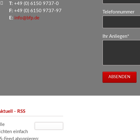
T:
+49 (0) 6150 9737-0
F:
+49 (0) 6150 9737-97
Telefonnummer
E:
info@bfp.de
Pflichtfeld
Ihr Anliegen
*
ABSENDEN
ktuell - RSS
lle
ichten einfach
SS-Feed abonnieren: