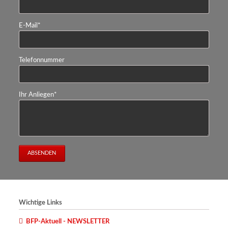
Pflichtfeld
E-Mail
*
Telefonnummer
Pflichtfeld
Ihr Anliegen
*
ABSENDEN
Wichtige Links
BFP-Aktuell - NEWSLETTER