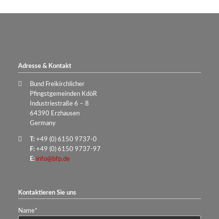
Adresse & Kontakt
Bund Freikirchlicher
Pfingstgemeinden KdöR
Industriestraße 6 – 8
64390 Erzhausen
Germany
T:
+49 (0) 6150 9737-0
F:
+49 (0) 6150 9737-97
E:
info@bfp.de
Kontaktieren Sie uns
Pflichtfeld
Name
*