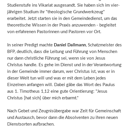
Studien­stufe ins Vikariat ausgesandt. Sie haben sich im vier­
jährigen Studium ihr "theologische Grundwerkzeug"
erarbeitet. Jetzt starten sie in den Gemeinde­dienst, um das
theoretische Wissen in der Praxis anzu­wenden - begleitet
von erfahrenen Pastorinnen und Pastoren vor Ort.
In seiner Predigt machte
Daniel Dallmann
, Schatz­meister des
BFP, deutlich, dass die Leit­ung und Führ­ung von Menschen
nur dann christliche Führ­ung sei, wenn sie von Jesus
Christus handle. Es gehe im Dienst und in der Verant­wort­ung
in der Gemeinde immer darum, wer Christus ist, was er in
dieser Welt tun will und was er mit dem Leben jedes
Einzelnen an­fangen will. Dabei gäbe das Wort des Paulus
aus 1. Timotheus 1,12 eine gute Orientierung: "Jesus
Christus [hat sich] über mich erbarmt."
Nach Gebet und Zeugnis­übergabe war Zeit für Ge­mein­schaft
und Aus­tausch, bevor dann die Absol­venten zu ihren neuen
Diensts­orten auf­brachen.