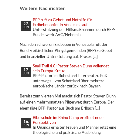
Weitere Nachrichten
BFP ruft zu Gebet und Nothilfe für
27.
Erdbebenopfer in Venezuela auf
JUN
Unterstützung der Hilfsmaßnahmen durch BFP-
Bundeswerk AVC/Nehemia.
Nach den schweren Erdbeben in Venezuela ruft der
Bund Freikirchlicher Pfingstgemeinden (BFP) zu Gebet
und finanzieller Unterstützung auf. Präses
Snail Trail 4.0: Pastor Steven Dunn vollendet
17.
sein Europa-Kreuz
JUN
BFP-Pastor im Ruhestand ist erneut zu Fuß
unterwegs - von Schottland über mehrere
europäische Länder zurück nach Bayern
Bereits zum vierten Mal macht sich Pastor Steven Dunn
auf einen mehrmonatigen Pilgerweg durch Europa. Der
ehemalige BFP-Pastor aus Buch am Erlbach
Bibelschule im Rhino Camp eröffnet neue
16.
Perspektiven
JUN
In Uganda erhalten Frauen und Männer jetzt eine
theologische und praktische Ausbildung