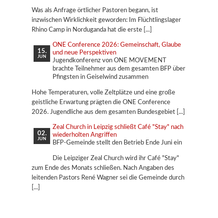
Was als Anfrage örtlicher Pastoren begann, ist
inzwischen Wirklichkeit geworden: Im Flüchtlingslager
Rhino Camp in Norduganda hat die erste
ONE Conference 2026: Gemeinschaft, Glaube
15.
und neue Perspektiven
JUN
Jugendkonferenz von ONE MOVEMENT
brachte Teilnehmer aus dem gesamten BFP über
Pfingsten in Geiselwind zusammen
Hohe Temperaturen, volle Zeltplätze und eine große
geistliche Erwartung prägten die ONE Conference
2026. Jugendliche aus dem gesamten Bundesgebiet
Zeal Church in Leipzig schließt Café "Stay" nach
02.
wiederholten Angriffen
JUN
BFP-Gemeinde stellt den Betrieb Ende Juni ein
Die Leipziger Zeal Church wird ihr Café "Stay"
zum Ende des Monats schließen. Nach Angaben des
leitenden Pastors René Wagner sei die Gemeinde durch