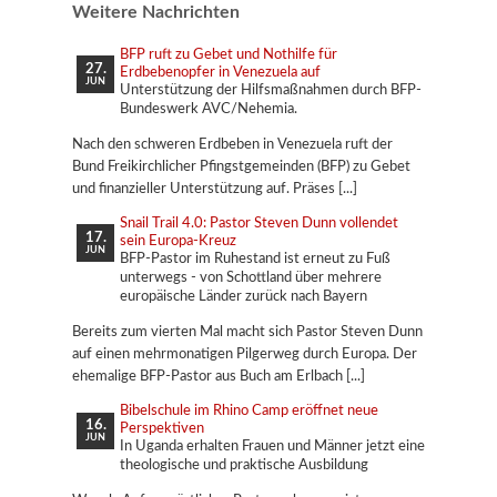
Weitere Nachrichten
BFP ruft zu Gebet und Nothilfe für
27.
Erdbebenopfer in Venezuela auf
JUN
Unterstützung der Hilfsmaßnahmen durch BFP-
Bundeswerk AVC/Nehemia.
Nach den schweren Erdbeben in Venezuela ruft der
Bund Freikirchlicher Pfingstgemeinden (BFP) zu Gebet
und finanzieller Unterstützung auf. Präses
Snail Trail 4.0: Pastor Steven Dunn vollendet
17.
sein Europa-Kreuz
JUN
BFP-Pastor im Ruhestand ist erneut zu Fuß
unterwegs - von Schottland über mehrere
europäische Länder zurück nach Bayern
Bereits zum vierten Mal macht sich Pastor Steven Dunn
auf einen mehrmonatigen Pilgerweg durch Europa. Der
ehemalige BFP-Pastor aus Buch am Erlbach
Bibelschule im Rhino Camp eröffnet neue
16.
Perspektiven
JUN
In Uganda erhalten Frauen und Männer jetzt eine
theologische und praktische Ausbildung