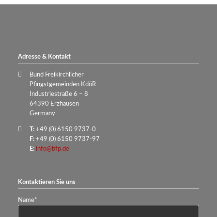
Adresse & Kontakt
Bund Freikirchlicher
Pfingstgemeinden KdöR
Industriestraße 6 – 8
64390 Erzhausen
Germany
T:
+49 (0) 6150 9737-0
F:
+49 (0) 6150 9737-97
E:
info@bfp.de
Kontaktieren Sie uns
Pflichtfeld
Name
*