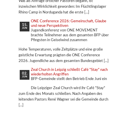
Was als Anfrage örtlicher Pastoren begann, ist
inzwischen Wirklichkeit geworden: Im Flüchtlingslager
Rhino Camp in Norduganda hat die erste
ONE Conference 2026: Gemeinschaft, Glaube
15.
und neue Perspektiven
JUN
Jugendkonferenz von ONE MOVEMENT
brachte Teilnehmer aus dem gesamten BFP über
Pfingsten in Geiselwind zusammen
Hohe Temperaturen, volle Zeltplätze und eine große
geistliche Erwartung prägten die ONE Conference
2026. Jugendliche aus dem gesamten Bundesgebiet
Zeal Church in Leipzig schließt Café "Stay" nach
02.
wiederholten Angriffen
JUN
BFP-Gemeinde stellt den Betrieb Ende Juni ein
Die Leipziger Zeal Church wird ihr Café "Stay"
zum Ende des Monats schließen. Nach Angaben des
leitenden Pastors René Wagner sei die Gemeinde durch