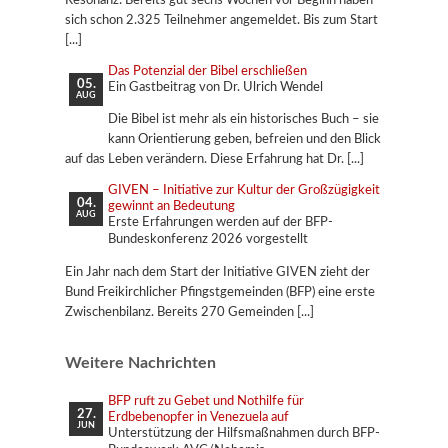
Resonanz: Bereits gut sechs Wochen vor Beginn haben
sich schon 2.325 Teilnehmer angemeldet. Bis zum Start
Das Potenzial der Bibel erschließen
05.
Ein Gastbeitrag von Dr. Ulrich Wendel
AUG
Die Bibel ist mehr als ein historisches Buch – sie
kann Orientierung geben, befreien und den Blick
auf das Leben verändern. Diese Erfahrung hat Dr.
GIVEN – Initiative zur Kultur der Großzügigkeit
04.
gewinnt an Bedeutung
AUG
Erste Erfahrungen werden auf der BFP-
Bundeskonferenz 2026 vorgestellt
Ein Jahr nach dem Start der Initiative GIVEN zieht der
Bund Freikirchlicher Pfingstgemeinden (BFP) eine erste
Zwischenbilanz. Bereits 270 Gemeinden
Weitere Nachrichten
BFP ruft zu Gebet und Nothilfe für
27.
Erdbebenopfer in Venezuela auf
JUN
Unterstützung der Hilfsmaßnahmen durch BFP-