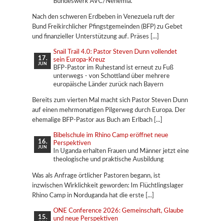
Bundeswerk AVC/Nehemia.
Nach den schweren Erdbeben in Venezuela ruft der
Bund Freikirchlicher Pfingstgemeinden (BFP) zu Gebet
und finanzieller Unterstützung auf. Präses
Snail Trail 4.0: Pastor Steven Dunn vollendet
17.
sein Europa-Kreuz
JUN
BFP-Pastor im Ruhestand ist erneut zu Fuß
unterwegs - von Schottland über mehrere
europäische Länder zurück nach Bayern
Bereits zum vierten Mal macht sich Pastor Steven Dunn
auf einen mehrmonatigen Pilgerweg durch Europa. Der
ehemalige BFP-Pastor aus Buch am Erlbach
Bibelschule im Rhino Camp eröffnet neue
16.
Perspektiven
JUN
In Uganda erhalten Frauen und Männer jetzt eine
theologische und praktische Ausbildung
Was als Anfrage örtlicher Pastoren begann, ist
inzwischen Wirklichkeit geworden: Im Flüchtlingslager
Rhino Camp in Norduganda hat die erste
ONE Conference 2026: Gemeinschaft, Glaube
15.
und neue Perspektiven