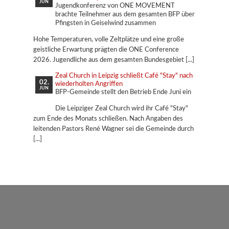
JUN
Jugendkonferenz von ONE MOVEMENT
brachte Teilnehmer aus dem gesamten BFP über
Pfingsten in Geiselwind zusammen
Hohe Temperaturen, volle Zeltplätze und eine große
geistliche Erwartung prägten die ONE Conference
2026. Jugendliche aus dem gesamten Bundesgebiet
Zeal Church in Leipzig schließt Café "Stay" nach
02.
wiederholten Angriffen
JUN
BFP-Gemeinde stellt den Betrieb Ende Juni ein
Die Leipziger Zeal Church wird ihr Café "Stay"
zum Ende des Monats schließen. Nach Angaben des
leitenden Pastors René Wagner sei die Gemeinde durch