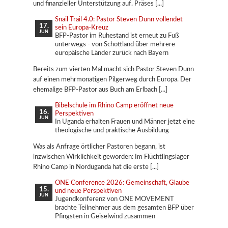
und finanzieller Unterstützung auf. Präses
Snail Trail 4.0: Pastor Steven Dunn vollendet
17.
sein Europa-Kreuz
JUN
BFP-Pastor im Ruhestand ist erneut zu Fuß
unterwegs - von Schottland über mehrere
europäische Länder zurück nach Bayern
Bereits zum vierten Mal macht sich Pastor Steven Dunn
auf einen mehrmonatigen Pilgerweg durch Europa. Der
ehemalige BFP-Pastor aus Buch am Erlbach
Bibelschule im Rhino Camp eröffnet neue
16.
Perspektiven
JUN
In Uganda erhalten Frauen und Männer jetzt eine
theologische und praktische Ausbildung
Was als Anfrage örtlicher Pastoren begann, ist
inzwischen Wirklichkeit geworden: Im Flüchtlingslager
Rhino Camp in Norduganda hat die erste
ONE Conference 2026: Gemeinschaft, Glaube
15.
und neue Perspektiven
JUN
Jugendkonferenz von ONE MOVEMENT
brachte Teilnehmer aus dem gesamten BFP über
Pfingsten in Geiselwind zusammen