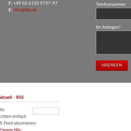
F:
+49 (0) 6150 9737-97
Telefonnummer
E:
info@bfp.de
Pflichtfeld
Ihr Anliegen
*
ABSENDEN
ktuell - RSS
lle
ichten einfach
SS-Feed abonnieren:
://www.bfp-