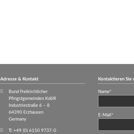
Adresse & Kontakt
Kontaktieren Sie 
Pflichtfeld
Bund Freikirchlicher
Name
*
Pfingstgemeinden KdöR
Industriestraße 6 – 8
64390 Erzhausen
Pflichtfeld
E-Mail
*
Germany
T:
+49 (0) 6150 9737-0