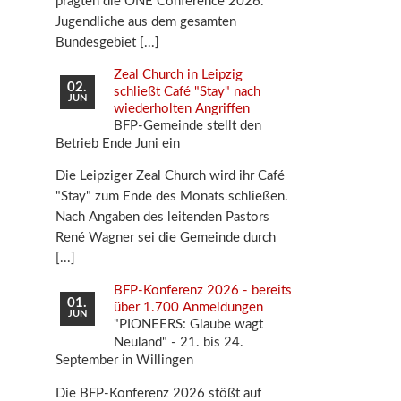
prägten die ONE Conference 2026.
Jugendliche aus dem gesamten
Bundesgebiet
Zeal Church in Leipzig
02.
schließt Café "Stay" nach
JUN
wiederholten Angriffen
BFP-Gemeinde stellt den
Betrieb Ende Juni ein
Die Leipziger Zeal Church wird ihr Café
"Stay" zum Ende des Monats schließen.
Nach Angaben des leitenden Pastors
René Wagner sei die Gemeinde durch
BFP-Konferenz 2026 - bereits
01.
über 1.700 Anmeldungen
JUN
"PIONEERS: Glaube wagt
Neuland" - 21. bis 24.
September in Willingen
Die BFP-Konferenz 2026 stößt auf