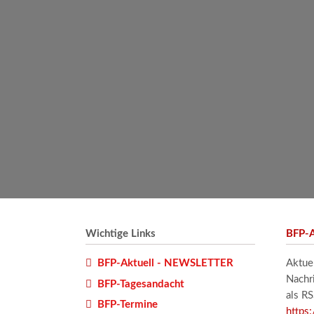
Wichtige Links
BFP-A
BFP-Aktuell - NEWSLETTER
Aktue
Nachr
BFP-Tagesandacht
als R
BFP-Termine
https