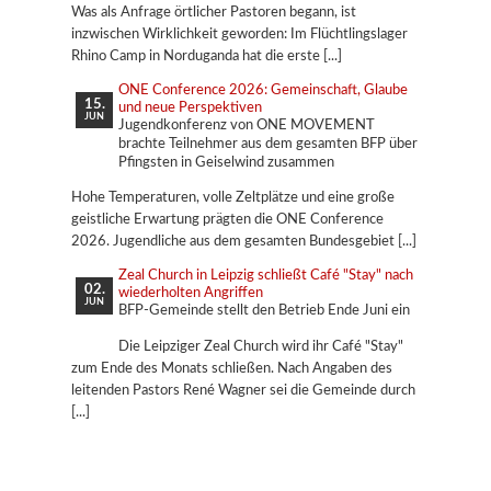
Was als Anfrage örtlicher Pastoren begann, ist
inzwischen Wirklichkeit geworden: Im Flüchtlingslager
Rhino Camp in Norduganda hat die erste
ONE Conference 2026: Gemeinschaft, Glaube
15.
und neue Perspektiven
JUN
Jugendkonferenz von ONE MOVEMENT
brachte Teilnehmer aus dem gesamten BFP über
Pfingsten in Geiselwind zusammen
Hohe Temperaturen, volle Zeltplätze und eine große
geistliche Erwartung prägten die ONE Conference
2026. Jugendliche aus dem gesamten Bundesgebiet
Zeal Church in Leipzig schließt Café "Stay" nach
02.
wiederholten Angriffen
JUN
BFP-Gemeinde stellt den Betrieb Ende Juni ein
Die Leipziger Zeal Church wird ihr Café "Stay"
zum Ende des Monats schließen. Nach Angaben des
leitenden Pastors René Wagner sei die Gemeinde durch