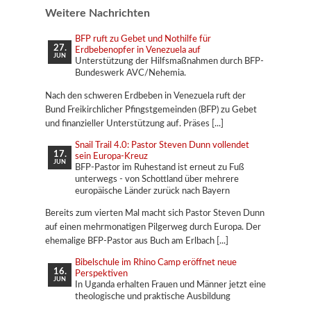
Weitere Nachrichten
BFP ruft zu Gebet und Nothilfe für
27.
Erdbebenopfer in Venezuela auf
JUN
Unterstützung der Hilfsmaßnahmen durch BFP-
Bundeswerk AVC/Nehemia.
Nach den schweren Erdbeben in Venezuela ruft der
Bund Freikirchlicher Pfingstgemeinden (BFP) zu Gebet
und finanzieller Unterstützung auf. Präses
Snail Trail 4.0: Pastor Steven Dunn vollendet
17.
sein Europa-Kreuz
JUN
BFP-Pastor im Ruhestand ist erneut zu Fuß
unterwegs - von Schottland über mehrere
europäische Länder zurück nach Bayern
Bereits zum vierten Mal macht sich Pastor Steven Dunn
auf einen mehrmonatigen Pilgerweg durch Europa. Der
ehemalige BFP-Pastor aus Buch am Erlbach
Bibelschule im Rhino Camp eröffnet neue
16.
Perspektiven
JUN
In Uganda erhalten Frauen und Männer jetzt eine
theologische und praktische Ausbildung