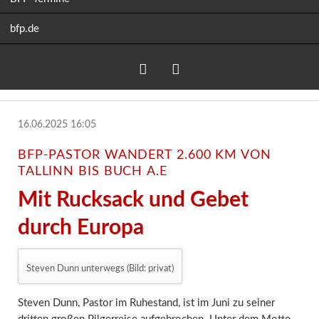
bfp.de
Facebook
RSS-
16.06.2025 16:05
Feed
BFP-PASTOR WANDERT 2.600 KM VON
TALLINN BIS BUCH A.E
Mit Rucksack und Gebet
durch Europa
Steven Dunn unterwegs (Bild: privat)
Steven Dunn, Pastor im Ruhestand, ist im Juni zu seiner