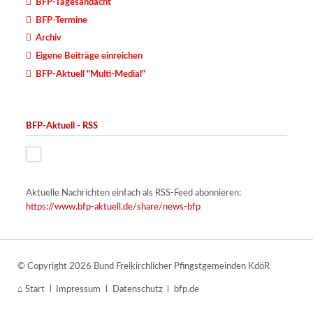
BFP-Tagesandacht
BFP-Termine
Archiv
Eigene Beiträge einreichen
BFP-Aktuell "Multi-Medial"
BFP-Aktuell - RSS
Aktuelle Nachrichten einfach als RSS-Feed abonnieren:
https://www.bfp-aktuell.de/share/news-bfp
© Copyright 2026 Bund Freikirchlicher Pfingstgemeinden KdöR
Navigation
Start
Impressum
Datenschutz
bfp.de
überspringen