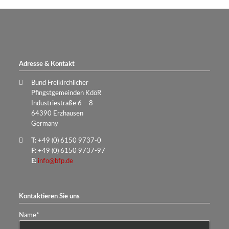
Adresse & Kontakt
Bund Freikirchlicher
Pfingstgemeinden KdöR
Industriestraße 6 – 8
64390 Erzhausen
Germany
T:
+49 (0) 6150 9737-0
F:
+49 (0) 6150 9737-97
E:
info@bfp.de
Kontaktieren Sie uns
Pflichtfeld
Name
*