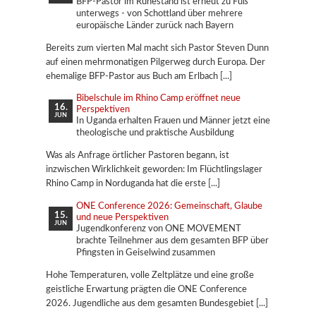
BFP-Pastor im Ruhestand ist erneut zu Fuß
unterwegs - von Schottland über mehrere
europäische Länder zurück nach Bayern
Bereits zum vierten Mal macht sich Pastor Steven Dunn
auf einen mehrmonatigen Pilgerweg durch Europa. Der
ehemalige BFP-Pastor aus Buch am Erlbach
Bibelschule im Rhino Camp eröffnet neue
16.
Perspektiven
JUN
In Uganda erhalten Frauen und Männer jetzt eine
theologische und praktische Ausbildung
Was als Anfrage örtlicher Pastoren begann, ist
inzwischen Wirklichkeit geworden: Im Flüchtlingslager
Rhino Camp in Norduganda hat die erste
ONE Conference 2026: Gemeinschaft, Glaube
15.
und neue Perspektiven
JUN
Jugendkonferenz von ONE MOVEMENT
brachte Teilnehmer aus dem gesamten BFP über
Pfingsten in Geiselwind zusammen
Hohe Temperaturen, volle Zeltplätze und eine große
geistliche Erwartung prägten die ONE Conference
2026. Jugendliche aus dem gesamten Bundesgebiet