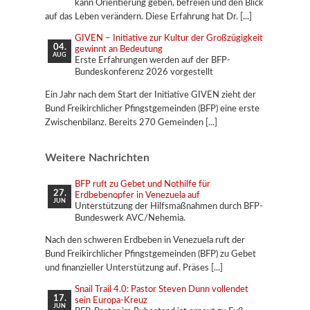
kann Orientierung geben, befreien und den Blick
auf das Leben verändern. Diese Erfahrung hat Dr.
GIVEN – Initiative zur Kultur der Großzügigkeit
04.
gewinnt an Bedeutung
AUG
Erste Erfahrungen werden auf der BFP-
Bundeskonferenz 2026 vorgestellt
Ein Jahr nach dem Start der Initiative GIVEN zieht der
Bund Freikirchlicher Pfingstgemeinden (BFP) eine erste
Zwischenbilanz. Bereits 270 Gemeinden
Weitere Nachrichten
BFP ruft zu Gebet und Nothilfe für
27.
Erdbebenopfer in Venezuela auf
JUN
Unterstützung der Hilfsmaßnahmen durch BFP-
Bundeswerk AVC/Nehemia.
Nach den schweren Erdbeben in Venezuela ruft der
Bund Freikirchlicher Pfingstgemeinden (BFP) zu Gebet
und finanzieller Unterstützung auf. Präses
Snail Trail 4.0: Pastor Steven Dunn vollendet
17.
sein Europa-Kreuz
JUN