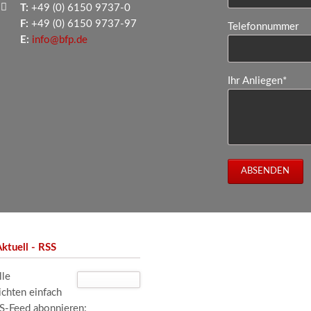
T:
+49 (0) 6150 9737-0
F:
+49 (0) 6150 9737-97
Telefonnummer
E:
info@bfp.de
Pflichtfeld
Ihr Anliegen
*
ABSENDEN
ktuell - RSS
lle
ichten einfach
SS-Feed abonnieren: