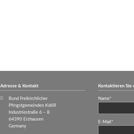
Adresse & Kontakt
Kontaktieren Sie 
Pflichtfeld
Bund Freikirchlicher
Name
*
Pfingstgemeinden KdöR
Industriestraße 6 – 8
64390 Erzhausen
Pflichtfeld
E-Mail
*
Germany