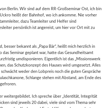
von Berlin. Wir sind auf dem RR-Großseminar Ost, ich bin
-Uckro heißt der Bahnhof, wo ich ankomme. Nie vorher
tammleiter, dazu Teamleiter und Helfer sind
ter persönlich ist angereist, um hier vor Ort mit zu
d, besser bekannt als „Papa Bär“, heißt mich herzlich in
o das Seminar geplant war, hatte das Gesundheitsamt
rzfristig umdisponieren. Eigentlich ist das „Missionswerk
ionen, das Schutzkonzept des Hauses wird umgesetzt. Alles
en schwächt weder den Lobpreis noch die guten Gespräche
Gulaschkanone, Schlange stehen mit Abstand, am Ende des
hgefroren.
 weitergebildet. Ich spreche über „Identität, Integrität
Blöcken sind jeweils 20 dabei, viele sind vom Thema sehr