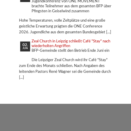
Jugendkonferenz von ONE MOVEMENT
brachte Teilnehmer aus dem gesamten BFP über
Pfingsten in Geiselwind zusammen
Hohe Temperaturen, volle Zeltplätze und eine große
geistliche Erwartung prägten die ONE Conference
2026. Jugendliche aus dem gesamten Bundesgebiet
Zeal Church in Leipzig schließt Café "Stay" nach
02.
wiederholten Angriffen
JUN
BFP-Gemeinde stellt den Betrieb Ende Juni ein
Die Leipziger Zeal Church wird ihr Café "Stay"
zum Ende des Monats schließen. Nach Angaben des
leitenden Pastors René Wagner sei die Gemeinde durch