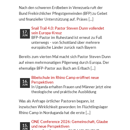
Nach den schweren Erdbeben in Venezuela ruft der
Bund Freikirchlicher Pfingstgemeinden (BFP) zu Gebet
und finanzieller Unterstützung auf. Präses
Snail Trail 4.0: Pastor Steven Dunn vollendet
17.
sein Europa-Kreuz
JUN
BFP-Pastor im Ruhestand ist erneut zu Fuß
unterwegs - von Schottland über mehrere
europäische Länder zurück nach Bayern
Bereits zum vierten Mal macht sich Pastor Steven Dunn
auf einen mehrmonatigen Pilgerweg durch Europa. Der
ehemalige BFP-Pastor aus Buch am Erlbach
Bibelschule im Rhino Camp eröffnet neue
16.
Perspektiven
JUN
In Uganda erhalten Frauen und Männer jetzt eine
theologische und praktische Ausbildung
Was als Anfrage örtlicher Pastoren begann, ist
inzwischen Wirklichkeit geworden: Im Flüchtlingslager
Rhino Camp in Norduganda hat die erste
ONE Conference 2026: Gemeinschaft, Glaube
15.
und neue Perspektiven
JUN