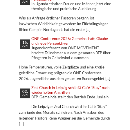
JUN
In Uganda erhalten Frauen und Männer jetzt eine
theologische und praktische Ausbildung
Was als Anfrage örtlicher Pastoren begann, ist
inzwischen Wirklichkeit geworden: Im Flüchtlingslager
Rhino Camp in Norduganda hat die erste
ONE Conference 2026: Gemeinschaft, Glaube
15.
und neue Perspektiven
JUN
Jugendkonferenz von ONE MOVEMENT
brachte Teilnehmer aus dem gesamten BFP über
Pfingsten in Geiselwind zusammen
Hohe Temperaturen, volle Zeltplätze und eine große
geistliche Erwartung prägten die ONE Conference
2026. Jugendliche aus dem gesamten Bundesgebiet
Zeal Church in Leipzig schließt Café "Stay" nach
02.
wiederholten Angriffen
JUN
BFP-Gemeinde stellt den Betrieb Ende Juni ein
Die Leipziger Zeal Church wird ihr Café "Stay"
zum Ende des Monats schließen. Nach Angaben des
leitenden Pastors René Wagner sei die Gemeinde durch