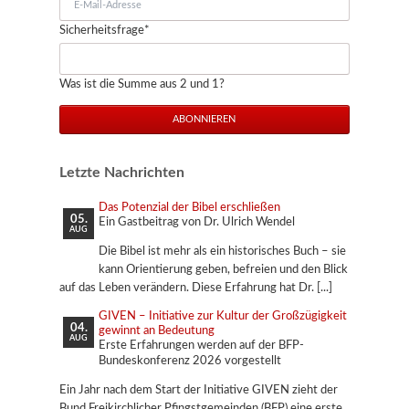
Mail-
Pflichtfeld
Sicherheitsfrage
*
Adresse
Was ist die Summe aus 2 und 1?
ABONNIEREN
Letzte Nachrichten
Das Potenzial der Bibel erschließen
05.
Ein Gastbeitrag von Dr. Ulrich Wendel
AUG
Die Bibel ist mehr als ein historisches Buch – sie
kann Orientierung geben, befreien und den Blick
auf das Leben verändern. Diese Erfahrung hat Dr.
GIVEN – Initiative zur Kultur der Großzügigkeit
04.
gewinnt an Bedeutung
AUG
Erste Erfahrungen werden auf der BFP-
Bundeskonferenz 2026 vorgestellt
Ein Jahr nach dem Start der Initiative GIVEN zieht der
Bund Freikirchlicher Pfingstgemeinden (BFP) eine erste