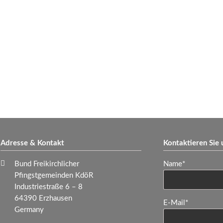
Adresse & Kontakt
Kontaktieren Sie 
Pflichtfeld
Bund Freikirchlicher
Name
*
Pfingstgemeinden KdöR
Industriestraße 6 – 8
64390 Erzhausen
Pflichtfeld
E-Mail
*
Germany