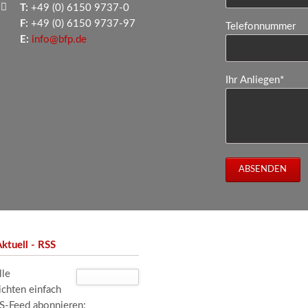
T:
+49 (0) 6150 9737-0
F:
+49 (0) 6150 9737-97
Telefonnummer
E:
info@bfp.de
Pflichtfeld
Ihr Anliegen
*
ABSENDEN
ktuell - RSS
lle
ichten einfach
SS-Feed abonnieren: