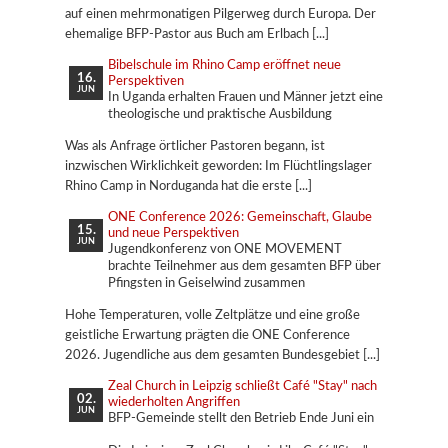
auf einen mehrmonatigen Pilgerweg durch Europa. Der
ehemalige BFP-Pastor aus Buch am Erlbach
Bibelschule im Rhino Camp eröffnet neue
16.
Perspektiven
JUN
In Uganda erhalten Frauen und Männer jetzt eine
theologische und praktische Ausbildung
Was als Anfrage örtlicher Pastoren begann, ist
inzwischen Wirklichkeit geworden: Im Flüchtlingslager
Rhino Camp in Norduganda hat die erste
ONE Conference 2026: Gemeinschaft, Glaube
15.
und neue Perspektiven
JUN
Jugendkonferenz von ONE MOVEMENT
brachte Teilnehmer aus dem gesamten BFP über
Pfingsten in Geiselwind zusammen
Hohe Temperaturen, volle Zeltplätze und eine große
geistliche Erwartung prägten die ONE Conference
2026. Jugendliche aus dem gesamten Bundesgebiet
Zeal Church in Leipzig schließt Café "Stay" nach
02.
wiederholten Angriffen
JUN
BFP-Gemeinde stellt den Betrieb Ende Juni ein