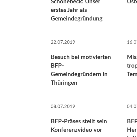
Schönebeck: Unser
Usb
erstes Jahr als
Gemeindegründung
22.07.2019
16.0
Besuch bei motivierten
Mis
BFP-
tro
Gemeindegründern in
Tem
Thüringen
08.07.2019
04.0
BFP-Präses stellt sein
BFP
Konferenzvideo vor
Her