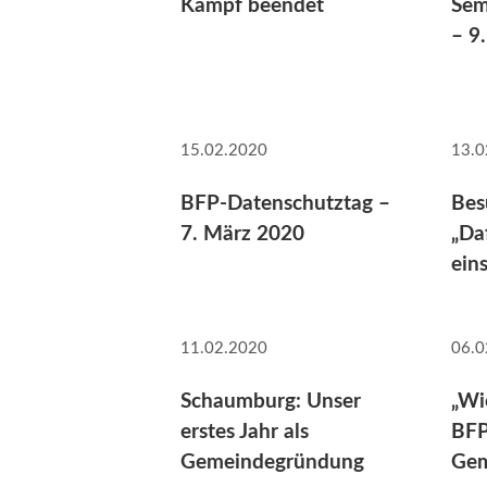
Kampf beendet
Sem
– 9
15.02.2020
13.0
BFP-Datenschutztag –
Bes
7. März 2020
„Da
ein
11.02.2020
06.0
Schaumburg: Unser
„Wi
erstes Jahr als
BFP
Gemeindegründung
Gem