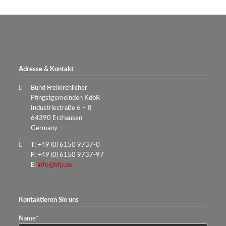
Adresse & Kontakt
Bund Freikirchlicher
Pfingstgemeinden KdöR
Industriestraße 6 – 8
64390 Erzhausen
Germany
T:
+49 (0) 6150 9737-0
F:
+49 (0) 6150 9737-97
E:
info@bfp.de
Kontaktieren Sie uns
Pflichtfeld
Name
*