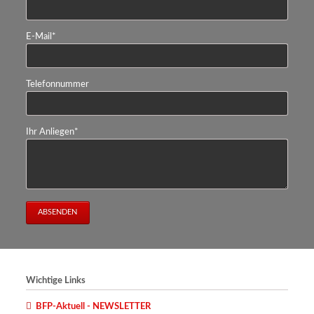
Pflichtfeld
E-Mail
*
Telefonnummer
Pflichtfeld
Ihr Anliegen
*
ABSENDEN
Wichtige Links
BFP-Aktuell - NEWSLETTER