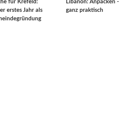
che für Krefeld:
Libanon: Anpacken -
er erstes Jahr als
ganz praktisch
eindegründung