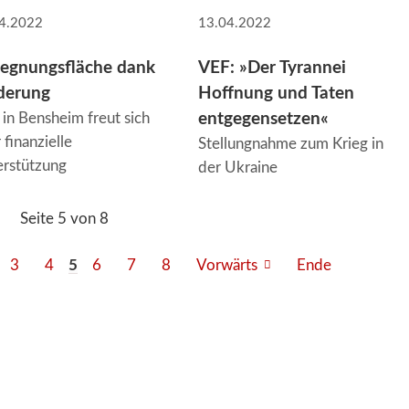
4.2022
13.04.2022
egnungsfläche dank
VEF: »Der Tyrannei
derung
Hoffnung und Taten
in Bensheim freut sich
entgegensetzen«
 finanzielle
Stellungnahme zum Krieg in
rstützung
der Ukraine
Seite 5 von 8
3
4
5
6
7
8
Vorwärts
Ende