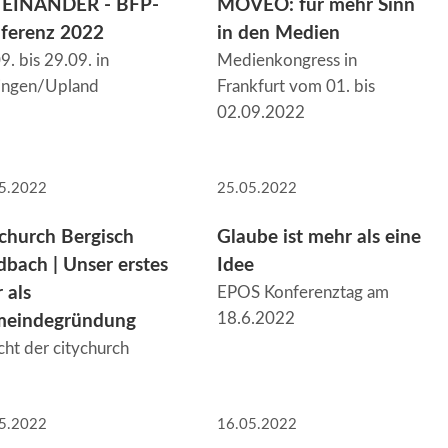
EINANDER - BFP-
MOVEO: für mehr Sinn
ferenz 2022
in den Medien
9. bis 29.09. in
Medienkongress in
lingen/Upland
Frankfurt vom 01. bis
02.09.2022
5.2022
25.05.2022
ychurch Bergisch
Glaube ist mehr als eine
dbach | Unser erstes
Idee
 als
EPOS Konferenztag am
18.6.2022
eindegründung
cht der citychurch
5.2022
16.05.2022