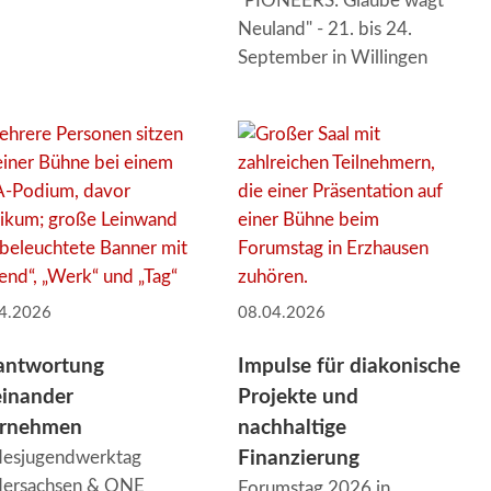
"PIONEERS: Glaube wagt
Neuland" - 21. bis 24.
September in Willingen
4.2026
08.04.2026
antwortung
Impulse für diakonische
einander
Projekte und
rnehmen
nachhaltige
desjugendwerktag
Finanzierung
dersachsen & ONE
Forumstag 2026 in