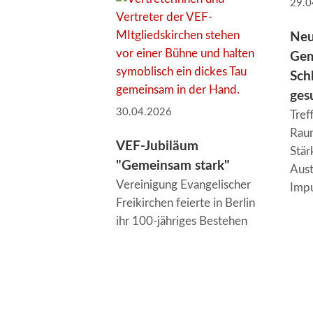
29.0
Neu
Gem
Sch
ges
30.04.2026
Tref
Raum
VEF-Jubiläum
Stär
"Gemeinsam stark"
Aust
Vereinigung Evangelischer
Imp
Freikirchen feierte in Berlin
ihr 100-jähriges Bestehen